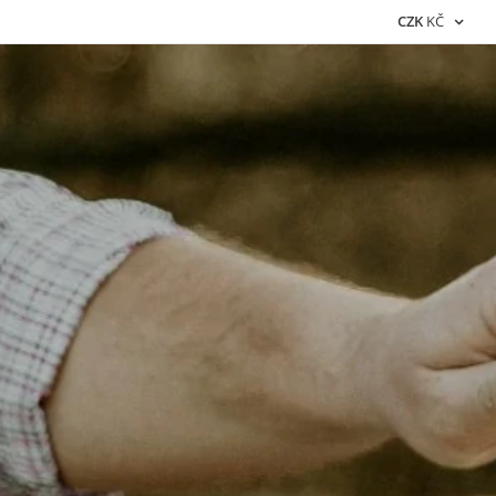
CZK
KČ