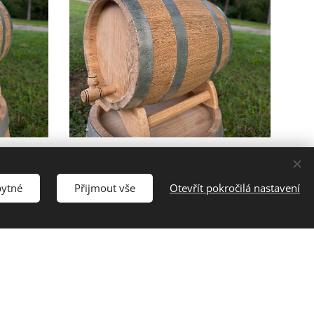
Dubovy sud 25L
2 800,00
Kč
3 800,00
Kč
bytné
Přijmout vše
Otevřít pokročilá nastavení
SLEVA