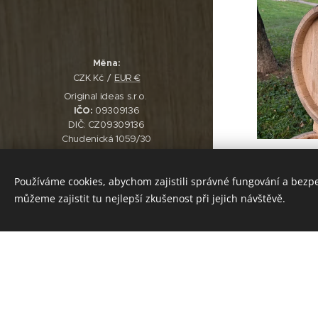
Měna
CZK Kč
EUR €
Original ideas s.r.o.
IČO:
09309136
DIČ: CZ09309136
Chudenická 1059/30
Hostivař, 102 00 Praha
Dubovy su
Spisová značka: C 334257
4 500,00
K
Používáme cookies, abychom zajistili správné fungování a bezp
vedená u Městského soudu v Praze
můžeme zajistit tu nejlepší zkušenost při jejich návštěvě.
Cookies
SLEVA