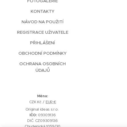
FOTOGALERIE
KONTAKTY
NÁVOD NA POUŽITÍ
REGISTRACE UŽIVATELE
PŘIHLÁŠENÍ
OBCHODNÍ PODMÍNKY
OCHRANA OSOBNÍCH
ÚDAJŮ
Měna
CZK Kč
EUR €
Original ideas s.r.o.
IČO:
09309136
DIČ: CZ09309136
Chudenická 1059/30