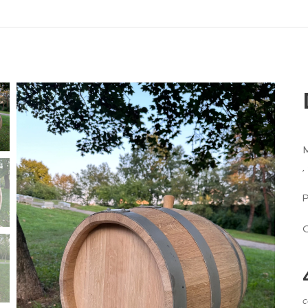
M
,
P
c