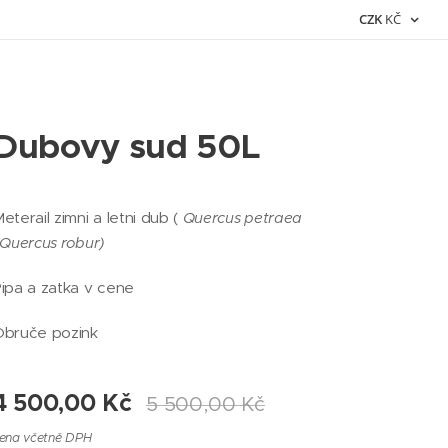
CZK
KČ
Dubovy sud 50L
eterail zimni a letni dub (
Quercus petraea
Quercus robur)
ipa a zatka v cene
Obruče pozink
4 500,00
Kč
5 500,00
Kč
ena včetně DPH