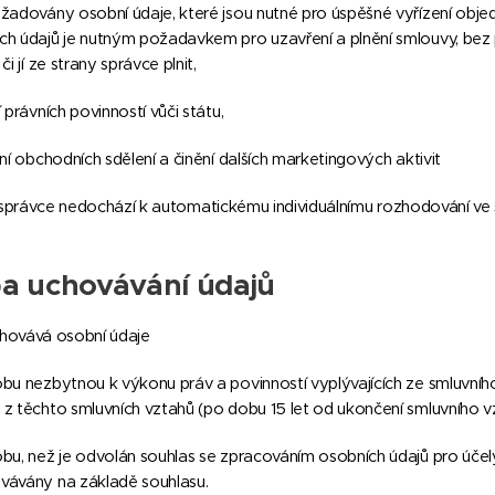
yžadovány osobní údaje, které jsou nutné pro úspěšné vyřízení obje
ch údajů je nutným požadavkem pro uzavření a plnění smlouvy, bez
 či jí ze strany správce plnit,
í právních povinností vůči státu,
ání obchodních sdělení a činění dalších marketingových aktivit
 správce nedochází k automatickému individuálnímu rozhodování ve 
a uchovávání údajů
hovává osobní údaje
obu nezbytnou k výkonu práv a povinností vyplývajících ze smluvní
 z těchto smluvních vztahů (po dobu 15 let od ukončení smluvního v
obu, než je odvolán souhlas se zpracováním osobních údajů pro účely 
vávány na základě souhlasu.