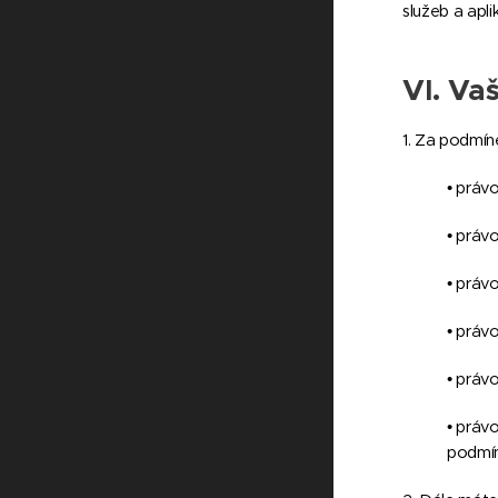
služeb a apl
VI.
Vaš
1. Za podmí
• práv
• práv
• práv
• práv
• práv
• práv
podmí