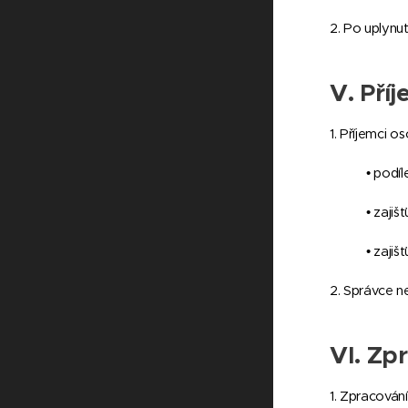
2. Po uplynu
V. Pří
1. Příjemci o
• podíl
• zaji
• zajiš
2. Správce n
VI.
Zpr
1. Zpracován