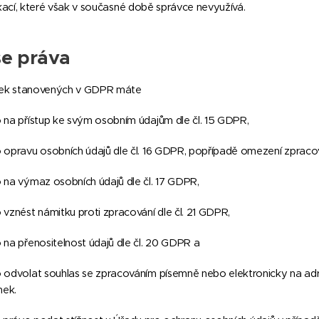
ikací, které však v současné době správce nevyužívá.
e práva
nek stanovených v GDPR máte
o na přístup ke svým osobním údajům dle čl. 15 GDPR,
o opravu osobních údajů dle čl. 16 GDPR, popřípadě omezení zpracov
o na výmaz osobních údajů dle čl. 17 GDPR,
o vznést námitku proti zpracování dle čl. 21 GDPR,
o na přenositelnost údajů dle čl. 20 GDPR a
o odvolat souhlas se zpracováním písemně nebo elektronicky na adre
nek.