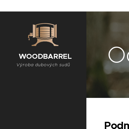
O
WOODBARREL
Výroba dubových sudů
Podm