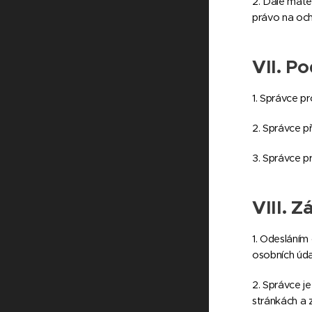
2. Dále máte
právo na och
VII.
Po
1. Správce p
2. Správce př
3. Správce p
VIII.
Zá
1. Odesláním
osobních údaj
2. Správce j
stránkách a 