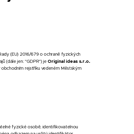
 Rady (EU) 2016/679 o ochraně fyzických
Original ideas s.r.o.
jů (dále jen: "GDPR") je
 v obchodním rejstříku vedeném Městským
atelné fyzické osobě; identifikovatelnou
ména odkazem na určitý identifikátor,