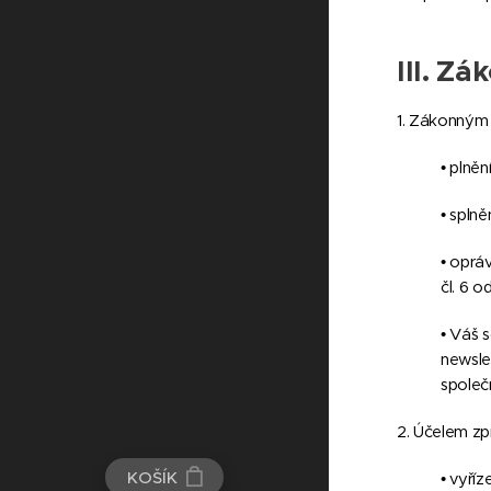
III.
Zák
1. Zákonným
• plně
• splně
• oprá
čl. 6 o
• Váš 
newsle
společ
2. Účelem zp
KOŠÍK
• vyří