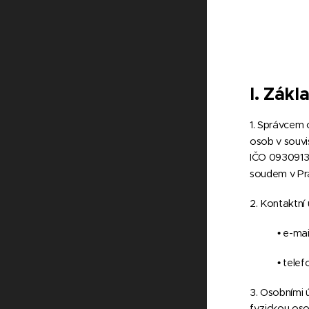
I.
Zákla
1. Správcem 
osob v souvi
IČO 09309136
soudem v Pra
2. Kontaktní 
• e-ma
• tele
3. Osobními 
fyzickou oso