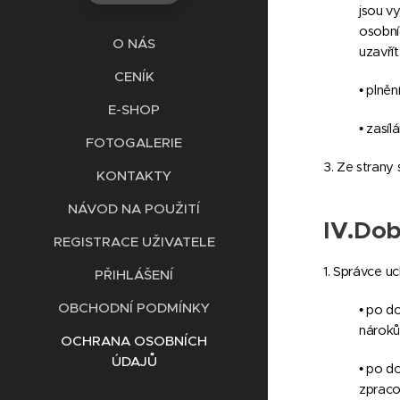
jsou v
osobní
O NÁS
uzavřít
CENÍK
• plněn
E-SHOP
• zasíl
FOTOGALERIE
3. Ze strany
KONTAKTY
NÁVOD NA POUŽITÍ
IV.
Dob
REGISTRACE UŽIVATELE
1.
Správce uc
PŘIHLÁŠENÍ
OBCHODNÍ PODMÍNKY
• po d
nároků
OCHRANA OSOBNÍCH
ÚDAJŮ
• po d
zpraco