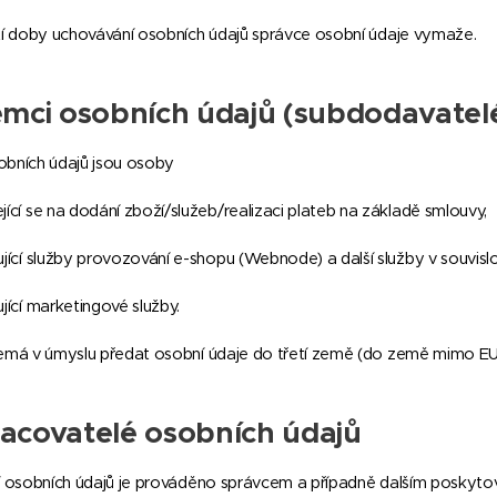
tí doby uchovávání osobních údajů správce osobní údaje vymaže.
jemci osobních údajů (subdodavatel
sobních údajů jsou osoby
ející se na dodání zboží/služeb/realizaci plateb na základě smlouvy,
šťující služby provozování e-shopu (Webnode) a další služby v souvis
ťující marketingové služby.
emá v úmyslu předat osobní údaje do třetí země (do země mimo EU
acovatelé osobních údajů
í osobních údajů je prováděno správcem a případně dalším poskyt