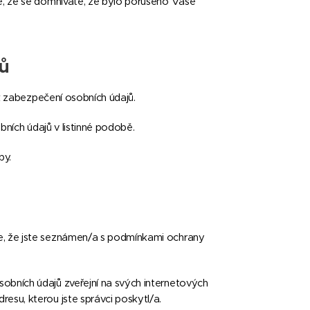
ě, že se domníváte, že bylo porušeno Vaše
ů
 k zabezpečení osobních údajů.
bních údajů v listinné podobě.
by.
e, že jste seznámen/a s podmínkami ochrany
obních údajů zveřejní na svých internetových
esu, kterou jste správci poskytl/a.