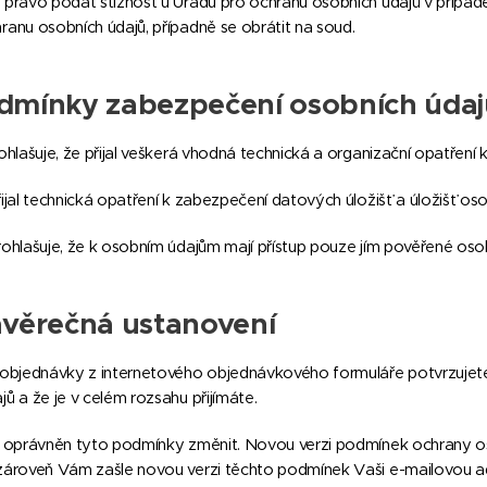
 právo podat stížnost u Úřadu pro ochranu osobních údajů v případ
ranu osobních údajů, případně se obrátit na soud.
dmínky zabezpečení osobních údaj
rohlašuje, že přijal veškerá vhodná technická a organizační opatření
ijal technická opatření k zabezpečení datových úložišť a úložišť oso
rohlašuje, že k osobním údajům mají přístup pouze jím pověřené oso
věrečná ustanovení
 objednávky z internetového objednávkového formuláře potvrzujet
ů a že je v celém rozsahu přijímáte.
e oprávněn tyto podmínky změnit. Novou verzi podmínek ochrany os
zároveň Vám zašle novou verzi těchto podmínek Vaši e-mailovou adr