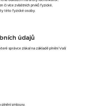
en či více zvláštních prvků fyzické,
ity této fyzické osoby.
bních údajů
teré správce získal na základě plnění Vaší
 plnění smlouvy.