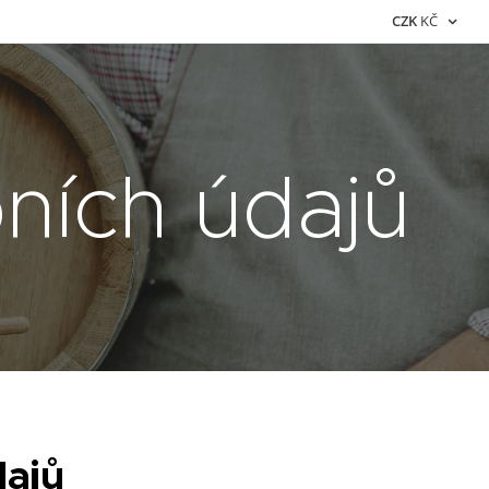
CZK
KČ
ních údajů
dajů