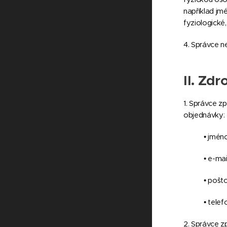
například jmé
fyziologické
4. Správce n
II.
Zdro
1. Správce z
objednávky:
• jméno
• e-ma
• pošt
• telef
2. Správce z