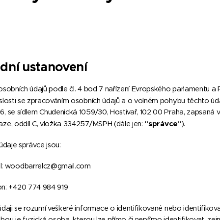
dní ustanovení
osobních údajů podle čl. 4 bod 7 nařízení Evropského parlamentu a
slosti se zpracováním osobních údajů a o volném pohybu těchto úda
, se sídlem Chudenická 1059/30, Hostivař, 102 00 Praha, zapsaná
"
správce"
ze, oddíl C, vložka 334257/MSPH (dále jen:
).
údaje správce jsou:
il: woodbarrelcz@gmail.com
fon: +420 774 984 919
údaji se rozumí veškeré informace o identifikované nebo identifikov
bou je fyzická osoba, kterou lze přímo či nepřímo identifikovat, zej