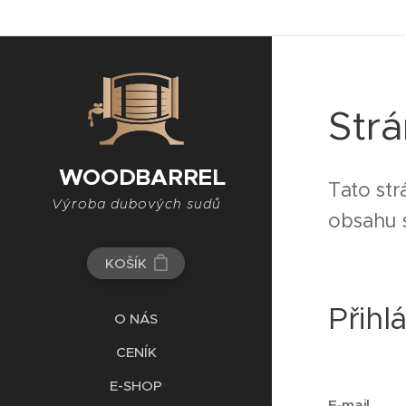
Strá
WOODBARREL
Tato str
Výroba dubových sudů
obsahu s
KOŠÍK
Přihl
O NÁS
CENÍK
E-SHOP
E-mail