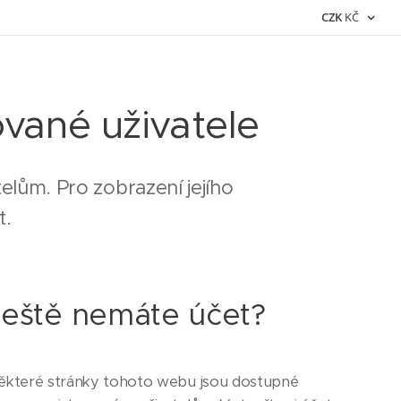
CZK
KČ
ované uživatele
elům. Pro zobrazení jejího
t.
Ještě nemáte účet?
ěkteré stránky tohoto webu jsou dostupné