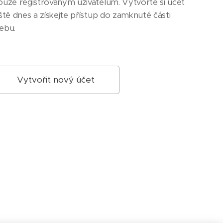
ouze registrovaným uživatelům. Vytvořte si účet
ště dnes a získejte přístup do zamknuté části
ebu.
Vytvořit nový účet