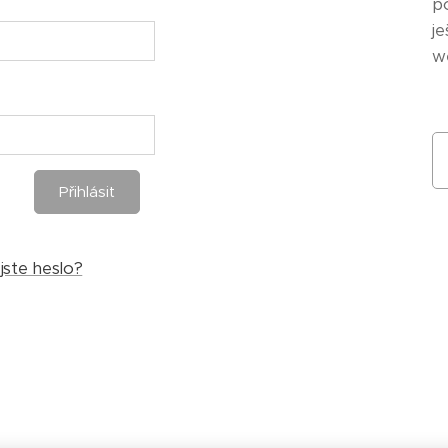
p
je
w
Přihlásit
jste heslo?