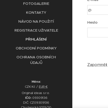
FOTOGALERIE
KONTAKTY
NÁVOD NA POUŽITÍ
Heslo
REGISTRACE UŽIVATELE
PŘIHLÁŠENÍ
OBCHODNÍ PODMÍNKY
OCHRANA OSOBNÍCH
ÚDAJŮ
Zapomněli 
Měna
CZK Kč
EUR €
Original ideas s.r.o.
IČO:
09309136
DIČ: CZ09309136
Chudenická 1059/30