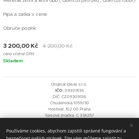
Meterail zimni a letni dub (
Quercus petraea ,
Quercus robur)
Pipa a zatka v cene
Obruče pozink
3 200,00
Kč
4 200,00
Kč
cena včetně DPH
Skladem
Original ideas s.r.o.
IČO:
09309136
DIČ: CZ09309136
Chudenická 1059/30
Hostivař, 102 00 Praha
Spisová značka: C 334257
vedená u Městského soudu v Praze
Používáme cookies, abychom zajistili správné fungování a
Cookies
bezpečnost našich stránek. Tím vám můžeme zajistit tu